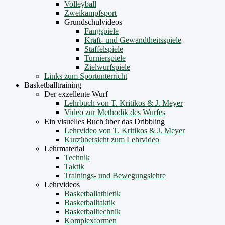
Volleyball
Zweikampfsport
Grundschulvideos
Fangspiele
Kraft- und Gewandtheitsspiele
Staffelspiele
Turnierspiele
Zielwurfspiele
Links zum Sportunterricht
Basketballtraining
Der exzellente Wurf
Lehrbuch von T. Kritikos & J. Meyer
Video zur Methodik des Wurfes
Ein visuelles Buch über das Dribbling
Lehrvideo von T. Kritikos & J. Meyer
Kurzübersicht zum Lehrvideo
Lehrmaterial
Technik
Taktik
Trainings- und Bewegungslehre
Lehrvideos
Basketballathletik
Basketballtaktik
Basketballtechnik
Komplexformen