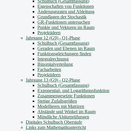
Schulbuch (Gesamtfassung)
Eigenschaften von Funktionen
Änderungsraten und Ableitung
Grundlagen der Stochastik
GR-Funktionen untersuchen
Punkte und Vektoren im Raum
Projektideen
Jahrgang 12 (G9) - Q1-Phase
Schulbuch (Gesamtfassung)
Geraden und Ebenen im Raum
Funktionsgleichungen finden
Integralrechnung
Binomialverteilung
Facharbeiten
Projektideen
Jahrgang 13 (G9) - Q2-Phase
Schulbuch (Gesamtfassung)
Exponential- und Logarithmusfunktion
Zusammengesetzte Funktionen
Stetige Zufallsgrößen
Modellieren mit Matrizen
Abstände und Winkel im Raum
Mündliche Abiturprüfungen
Digitales Schulbuch Oberstufe
Links zum Mathematikunterricht