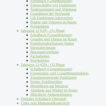
Schulbuch (Gesamtfassung)
Eigenschaften von Funktionen
Änderungsraten und Ableitung
Grundlagen der Stochastik
GR-Funktionen untersuchen
Punkte und Vektoren im Raum
Projektideen
Jahrgang 12 (G9) - Q1-Phase
Schulbuch (Gesamtfassung)
Geraden und Ebenen im Raum
Funktionsgleichungen finden
Integralrechnung
Binomialverteilung
Facharbeiten
Projektideen
Jahrgang 13 (G9) - Q2-Phase
Schulbuch (Gesamtfassung)
Exponential- und Logarithmusfunktion
Zusammengesetzte Funktionen
Stetige Zufallsgrößen
Modellieren mit Matrizen
Abstände und Winkel im Raum
Mündliche Abiturprüfungen
Digitales Schulbuch Oberstufe
Links zum Mathematikunterricht