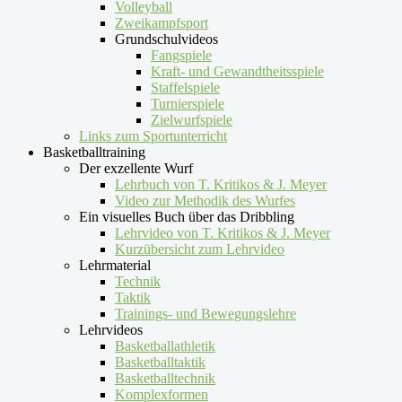
Volleyball
Zweikampfsport
Grundschulvideos
Fangspiele
Kraft- und Gewandtheitsspiele
Staffelspiele
Turnierspiele
Zielwurfspiele
Links zum Sportunterricht
Basketballtraining
Der exzellente Wurf
Lehrbuch von T. Kritikos & J. Meyer
Video zur Methodik des Wurfes
Ein visuelles Buch über das Dribbling
Lehrvideo von T. Kritikos & J. Meyer
Kurzübersicht zum Lehrvideo
Lehrmaterial
Technik
Taktik
Trainings- und Bewegungslehre
Lehrvideos
Basketballathletik
Basketballtaktik
Basketballtechnik
Komplexformen