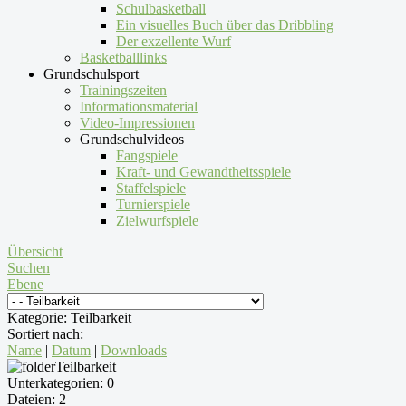
Schulbasketball
Ein visuelles Buch über das Dribbling
Der exzellente Wurf
Basketballlinks
Grundschulsport
Trainingszeiten
Informationsmaterial
Video-Impressionen
Grundschulvideos
Fangspiele
Kraft- und Gewandtheitsspiele
Staffelspiele
Turnierspiele
Zielwurfspiele
Übersicht
Suchen
Ebene
Kategorie: Teilbarkeit
Sortiert nach:
Name
|
Datum
|
Downloads
Teilbarkeit
Unterkategorien: 0
Dateien: 2