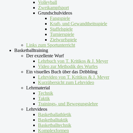
Volleyball
Zweikampfsport
Grundschulvideos
Fangspiele
Kraft- und Gewandtheitsspiele
Staffelspiele
Turnierspiele
Zielwurfspiele
Links zum Sportunterricht
Basketballtraining
Der exzellente Wurf
Lehrbuch von T. Kritikos & J. Meyer
Video zur Methodik des Wurfes
Ein visuelles Buch über das Dribbling
Lehrvideo von T. Kritikos & J. Meyer
Kurzübersicht zum Lehrvideo
Lehrmaterial
Technik
Taktik
Trainings- und Bewegungslehre
Lehrvideos
Basketballathletik
Basketballtaktik
Basketballtechnik
Komplexformen