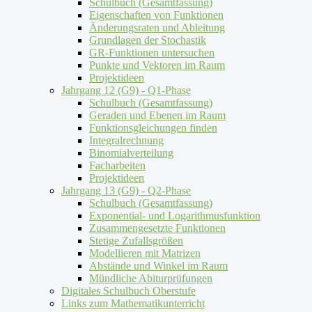
Schulbuch (Gesamtfassung)
Eigenschaften von Funktionen
Änderungsraten und Ableitung
Grundlagen der Stochastik
GR-Funktionen untersuchen
Punkte und Vektoren im Raum
Projektideen
Jahrgang 12 (G9) - Q1-Phase
Schulbuch (Gesamtfassung)
Geraden und Ebenen im Raum
Funktionsgleichungen finden
Integralrechnung
Binomialverteilung
Facharbeiten
Projektideen
Jahrgang 13 (G9) - Q2-Phase
Schulbuch (Gesamtfassung)
Exponential- und Logarithmusfunktion
Zusammengesetzte Funktionen
Stetige Zufallsgrößen
Modellieren mit Matrizen
Abstände und Winkel im Raum
Mündliche Abiturprüfungen
Digitales Schulbuch Oberstufe
Links zum Mathematikunterricht