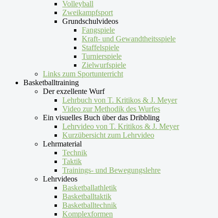
Volleyball
Zweikampfsport
Grundschulvideos
Fangspiele
Kraft- und Gewandtheitsspiele
Staffelspiele
Turnierspiele
Zielwurfspiele
Links zum Sportunterricht
Basketballtraining
Der exzellente Wurf
Lehrbuch von T. Kritikos & J. Meyer
Video zur Methodik des Wurfes
Ein visuelles Buch über das Dribbling
Lehrvideo von T. Kritikos & J. Meyer
Kurzübersicht zum Lehrvideo
Lehrmaterial
Technik
Taktik
Trainings- und Bewegungslehre
Lehrvideos
Basketballathletik
Basketballtaktik
Basketballtechnik
Komplexformen