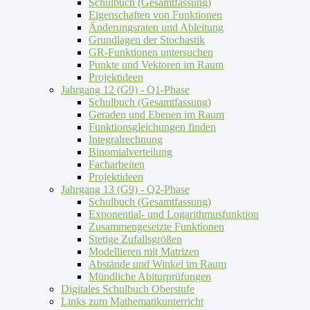
Schulbuch (Gesamtfassung)
Eigenschaften von Funktionen
Änderungsraten und Ableitung
Grundlagen der Stochastik
GR-Funktionen untersuchen
Punkte und Vektoren im Raum
Projektideen
Jahrgang 12 (G9) - Q1-Phase
Schulbuch (Gesamtfassung)
Geraden und Ebenen im Raum
Funktionsgleichungen finden
Integralrechnung
Binomialverteilung
Facharbeiten
Projektideen
Jahrgang 13 (G9) - Q2-Phase
Schulbuch (Gesamtfassung)
Exponential- und Logarithmusfunktion
Zusammengesetzte Funktionen
Stetige Zufallsgrößen
Modellieren mit Matrizen
Abstände und Winkel im Raum
Mündliche Abiturprüfungen
Digitales Schulbuch Oberstufe
Links zum Mathematikunterricht