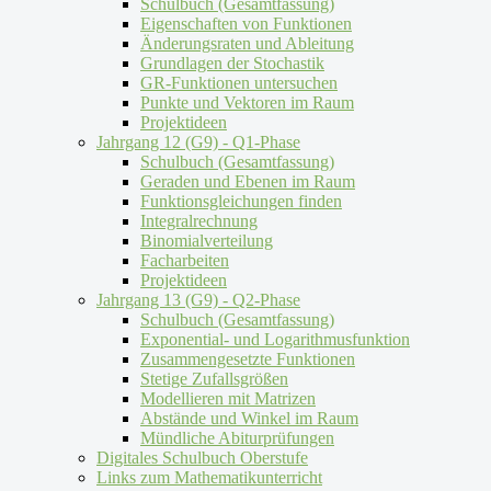
Schulbuch (Gesamtfassung)
Eigenschaften von Funktionen
Änderungsraten und Ableitung
Grundlagen der Stochastik
GR-Funktionen untersuchen
Punkte und Vektoren im Raum
Projektideen
Jahrgang 12 (G9) - Q1-Phase
Schulbuch (Gesamtfassung)
Geraden und Ebenen im Raum
Funktionsgleichungen finden
Integralrechnung
Binomialverteilung
Facharbeiten
Projektideen
Jahrgang 13 (G9) - Q2-Phase
Schulbuch (Gesamtfassung)
Exponential- und Logarithmusfunktion
Zusammengesetzte Funktionen
Stetige Zufallsgrößen
Modellieren mit Matrizen
Abstände und Winkel im Raum
Mündliche Abiturprüfungen
Digitales Schulbuch Oberstufe
Links zum Mathematikunterricht