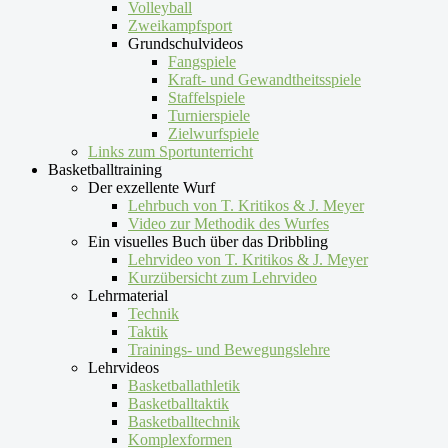
Volleyball
Zweikampfsport
Grundschulvideos
Fangspiele
Kraft- und Gewandtheitsspiele
Staffelspiele
Turnierspiele
Zielwurfspiele
Links zum Sportunterricht
Basketballtraining
Der exzellente Wurf
Lehrbuch von T. Kritikos & J. Meyer
Video zur Methodik des Wurfes
Ein visuelles Buch über das Dribbling
Lehrvideo von T. Kritikos & J. Meyer
Kurzübersicht zum Lehrvideo
Lehrmaterial
Technik
Taktik
Trainings- und Bewegungslehre
Lehrvideos
Basketballathletik
Basketballtaktik
Basketballtechnik
Komplexformen