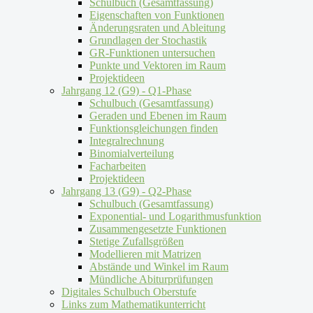
Schulbuch (Gesamtfassung)
Eigenschaften von Funktionen
Änderungsraten und Ableitung
Grundlagen der Stochastik
GR-Funktionen untersuchen
Punkte und Vektoren im Raum
Projektideen
Jahrgang 12 (G9) - Q1-Phase
Schulbuch (Gesamtfassung)
Geraden und Ebenen im Raum
Funktionsgleichungen finden
Integralrechnung
Binomialverteilung
Facharbeiten
Projektideen
Jahrgang 13 (G9) - Q2-Phase
Schulbuch (Gesamtfassung)
Exponential- und Logarithmusfunktion
Zusammengesetzte Funktionen
Stetige Zufallsgrößen
Modellieren mit Matrizen
Abstände und Winkel im Raum
Mündliche Abiturprüfungen
Digitales Schulbuch Oberstufe
Links zum Mathematikunterricht