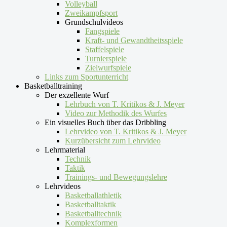
Volleyball
Zweikampfsport
Grundschulvideos
Fangspiele
Kraft- und Gewandtheitsspiele
Staffelspiele
Turnierspiele
Zielwurfspiele
Links zum Sportunterricht
Basketballtraining
Der exzellente Wurf
Lehrbuch von T. Kritikos & J. Meyer
Video zur Methodik des Wurfes
Ein visuelles Buch über das Dribbling
Lehrvideo von T. Kritikos & J. Meyer
Kurzübersicht zum Lehrvideo
Lehrmaterial
Technik
Taktik
Trainings- und Bewegungslehre
Lehrvideos
Basketballathletik
Basketballtaktik
Basketballtechnik
Komplexformen