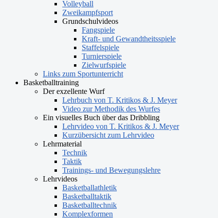
Volleyball
Zweikampfsport
Grundschulvideos
Fangspiele
Kraft- und Gewandtheitsspiele
Staffelspiele
Turnierspiele
Zielwurfspiele
Links zum Sportunterricht
Basketballtraining
Der exzellente Wurf
Lehrbuch von T. Kritikos & J. Meyer
Video zur Methodik des Wurfes
Ein visuelles Buch über das Dribbling
Lehrvideo von T. Kritikos & J. Meyer
Kurzübersicht zum Lehrvideo
Lehrmaterial
Technik
Taktik
Trainings- und Bewegungslehre
Lehrvideos
Basketballathletik
Basketballtaktik
Basketballtechnik
Komplexformen