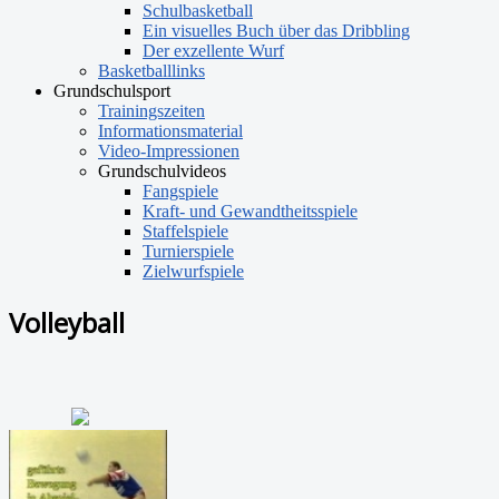
Schulbasketball
Ein visuelles Buch über das Dribbling
Der exzellente Wurf
Basketballlinks
Grundschulsport
Trainingszeiten
Informationsmaterial
Video-Impressionen
Grundschulvideos
Fangspiele
Kraft- und Gewandtheitsspiele
Staffelspiele
Turnierspiele
Zielwurfspiele
Volleyball