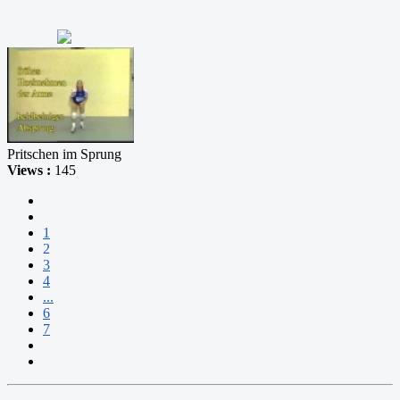
Pritschen im Sprung
Views :
145
1
2
3
4
...
6
7