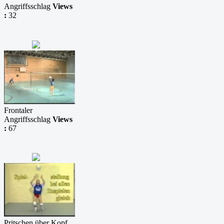
Angriffsschlag
Views
:
32
Frontaler
Angriffsschlag
Views
:
67
Pritschen über Kopf