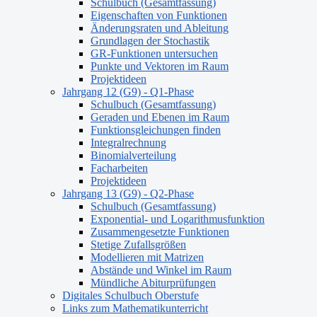
Schulbuch (Gesamtfassung)
Eigenschaften von Funktionen
Änderungsraten und Ableitung
Grundlagen der Stochastik
GR-Funktionen untersuchen
Punkte und Vektoren im Raum
Projektideen
Jahrgang 12 (G9) - Q1-Phase
Schulbuch (Gesamtfassung)
Geraden und Ebenen im Raum
Funktionsgleichungen finden
Integralrechnung
Binomialverteilung
Facharbeiten
Projektideen
Jahrgang 13 (G9) - Q2-Phase
Schulbuch (Gesamtfassung)
Exponential- und Logarithmusfunktion
Zusammengesetzte Funktionen
Stetige Zufallsgrößen
Modellieren mit Matrizen
Abstände und Winkel im Raum
Mündliche Abiturprüfungen
Digitales Schulbuch Oberstufe
Links zum Mathematikunterricht