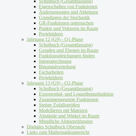
Schulbuch (Gesamtfassung)
Eigenschaften von Funktionen
Änderungsraten und Ableitung
Grundlagen der Stochastik
GR-Funktionen untersuchen
Punkte und Vektoren im Raum
Projektideen
Jahrgang 12 (G9) - Q1-Phase
Schulbuch (Gesamtfassung)
Geraden und Ebenen im Raum
Funktionsgleichungen finden
Integralrechnung
Binomialverteilung
Facharbeiten
Projektideen
Jahrgang 13 (G9) - Q2-Phase
Schulbuch (Gesamtfassung)
Exponential- und Logarithmusfunktion
Zusammengesetzte Funktionen
Stetige Zufallsgrößen
Modellieren mit Matrizen
Abstände und Winkel im Raum
Mündliche Abiturprüfungen
Digitales Schulbuch Oberstufe
Links zum Mathematikunterricht