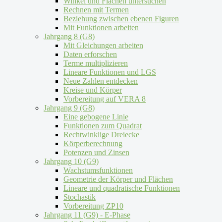
Winkel und Flächen untersuchen
Rechnen mit Termen
Beziehung zwischen ebenen Figuren
Mit Funktionen arbeiten
Jahrgang 8 (G8)
Mit Gleichungen arbeiten
Daten erforschen
Terme multiplizieren
Lineare Funktionen und LGS
Neue Zahlen entdecken
Kreise und Körper
Vorbereitung auf VERA 8
Jahrgang 9 (G8)
Eine gebogene Linie
Funktionen zum Quadrat
Rechtwinklige Dreiecke
Körperberechnung
Potenzen und Zinsen
Jahrgang 10 (G9)
Wachstumsfunktionen
Geometrie der Körper und Flächen
Lineare und quadratische Funktionen
Stochastik
Vorbereitung ZP10
Jahrgang 11 (G9) - E-Phase