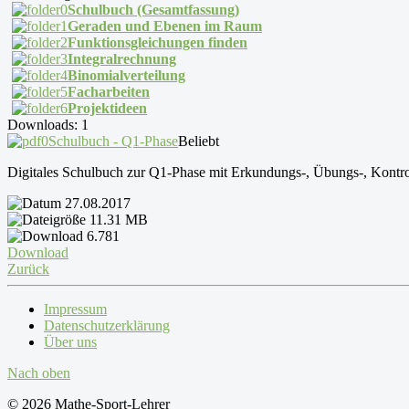
Schulbuch (Gesamtfassung)
Geraden und Ebenen im Raum
Funktionsgleichungen finden
Integralrechnung
Binomialverteilung
Facharbeiten
Projektideen
Downloads: 1
Schulbuch - Q1-Phase
Beliebt
Digitales Schulbuch zur Q1-Phase mit Erkundungs-, Übungs-, Kontr
27.08.2017
11.31 MB
6.781
Download
Zurück
Impressum
Datenschutzerklärung
Über uns
Nach oben
© 2026 Mathe-Sport-Lehrer