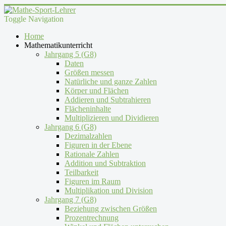
Toggle Navigation
Home
Mathematikunterricht
Jahrgang 5 (G8)
Daten
Größen messen
Natürliche und ganze Zahlen
Körper und Flächen
Addieren und Subtrahieren
Flächeninhalte
Multiplizieren und Dividieren
Jahrgang 6 (G8)
Dezimalzahlen
Figuren in der Ebene
Rationale Zahlen
Addition und Subtraktion
Teilbarkeit
Figuren im Raum
Multiplikation und Division
Jahrgang 7 (G8)
Beziehung zwischen Größen
Prozentrechnung