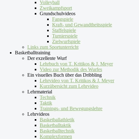
Volleyball
Zweikampfsport
Grundschulvideos
Fangspiele
Kraft- und Gewandtheitsspiele
Staffelspiele
Turnierspiele
Zielwurfspiele
Links zum Sportunterricht
Basketballtraining
Der exzellente Wurf
Lehrbuch von T. Kritikos & J. Meyer
Video zur Methodik des Wurfes
Ein visuelles Buch über das Dribbling
Lehrvideo von T. Kritikos & J. Meyer
Kurzübersicht zum Lehrvideo
Lehrmaterial
Technik
Taktik
Trainings- und Bewegungslehre
Lehrvideos
Basketballathletik
Basketballtaktik
Basketballtechnik
Komplexformen