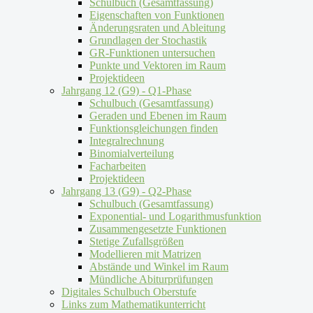
Schulbuch (Gesamtfassung)
Eigenschaften von Funktionen
Änderungsraten und Ableitung
Grundlagen der Stochastik
GR-Funktionen untersuchen
Punkte und Vektoren im Raum
Projektideen
Jahrgang 12 (G9) - Q1-Phase
Schulbuch (Gesamtfassung)
Geraden und Ebenen im Raum
Funktionsgleichungen finden
Integralrechnung
Binomialverteilung
Facharbeiten
Projektideen
Jahrgang 13 (G9) - Q2-Phase
Schulbuch (Gesamtfassung)
Exponential- und Logarithmusfunktion
Zusammengesetzte Funktionen
Stetige Zufallsgrößen
Modellieren mit Matrizen
Abstände und Winkel im Raum
Mündliche Abiturprüfungen
Digitales Schulbuch Oberstufe
Links zum Mathematikunterricht