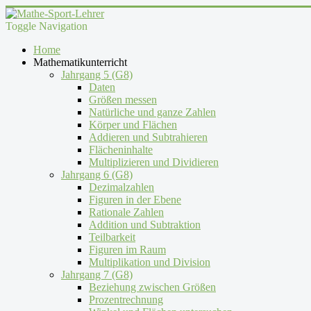
Toggle Navigation
Home
Mathematikunterricht
Jahrgang 5 (G8)
Daten
Größen messen
Natürliche und ganze Zahlen
Körper und Flächen
Addieren und Subtrahieren
Flächeninhalte
Multiplizieren und Dividieren
Jahrgang 6 (G8)
Dezimalzahlen
Figuren in der Ebene
Rationale Zahlen
Addition und Subtraktion
Teilbarkeit
Figuren im Raum
Multiplikation und Division
Jahrgang 7 (G8)
Beziehung zwischen Größen
Prozentrechnung