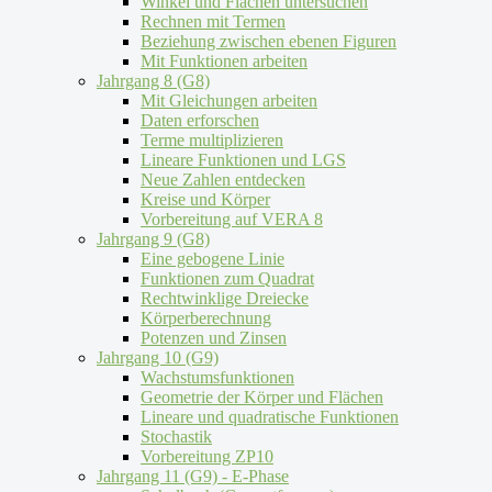
Winkel und Flächen untersuchen
Rechnen mit Termen
Beziehung zwischen ebenen Figuren
Mit Funktionen arbeiten
Jahrgang 8 (G8)
Mit Gleichungen arbeiten
Daten erforschen
Terme multiplizieren
Lineare Funktionen und LGS
Neue Zahlen entdecken
Kreise und Körper
Vorbereitung auf VERA 8
Jahrgang 9 (G8)
Eine gebogene Linie
Funktionen zum Quadrat
Rechtwinklige Dreiecke
Körperberechnung
Potenzen und Zinsen
Jahrgang 10 (G9)
Wachstumsfunktionen
Geometrie der Körper und Flächen
Lineare und quadratische Funktionen
Stochastik
Vorbereitung ZP10
Jahrgang 11 (G9) - E-Phase