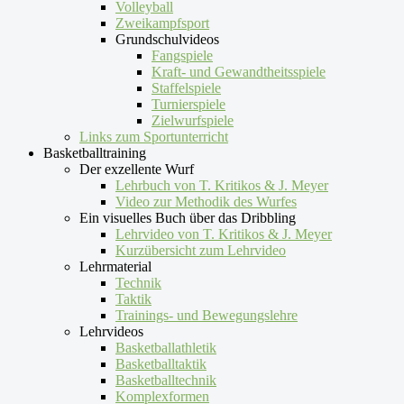
Volleyball
Zweikampfsport
Grundschulvideos
Fangspiele
Kraft- und Gewandtheitsspiele
Staffelspiele
Turnierspiele
Zielwurfspiele
Links zum Sportunterricht
Basketballtraining
Der exzellente Wurf
Lehrbuch von T. Kritikos & J. Meyer
Video zur Methodik des Wurfes
Ein visuelles Buch über das Dribbling
Lehrvideo von T. Kritikos & J. Meyer
Kurzübersicht zum Lehrvideo
Lehrmaterial
Technik
Taktik
Trainings- und Bewegungslehre
Lehrvideos
Basketballathletik
Basketballtaktik
Basketballtechnik
Komplexformen