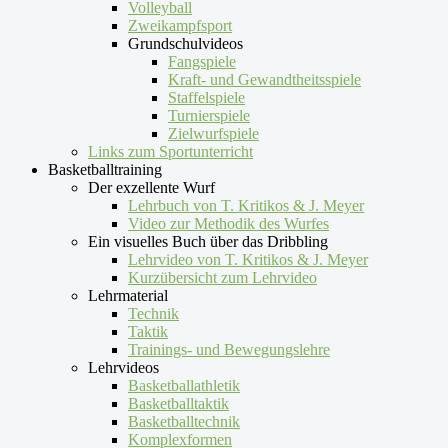
Volleyball
Zweikampfsport
Grundschulvideos
Fangspiele
Kraft- und Gewandtheitsspiele
Staffelspiele
Turnierspiele
Zielwurfspiele
Links zum Sportunterricht
Basketballtraining
Der exzellente Wurf
Lehrbuch von T. Kritikos & J. Meyer
Video zur Methodik des Wurfes
Ein visuelles Buch über das Dribbling
Lehrvideo von T. Kritikos & J. Meyer
Kurzübersicht zum Lehrvideo
Lehrmaterial
Technik
Taktik
Trainings- und Bewegungslehre
Lehrvideos
Basketballathletik
Basketballtaktik
Basketballtechnik
Komplexformen