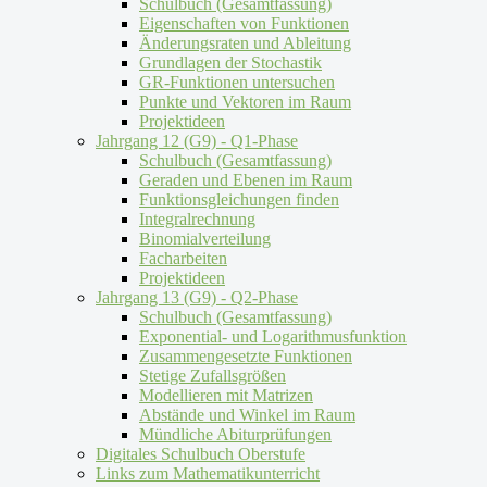
Schulbuch (Gesamtfassung)
Eigenschaften von Funktionen
Änderungsraten und Ableitung
Grundlagen der Stochastik
GR-Funktionen untersuchen
Punkte und Vektoren im Raum
Projektideen
Jahrgang 12 (G9) - Q1-Phase
Schulbuch (Gesamtfassung)
Geraden und Ebenen im Raum
Funktionsgleichungen finden
Integralrechnung
Binomialverteilung
Facharbeiten
Projektideen
Jahrgang 13 (G9) - Q2-Phase
Schulbuch (Gesamtfassung)
Exponential- und Logarithmusfunktion
Zusammengesetzte Funktionen
Stetige Zufallsgrößen
Modellieren mit Matrizen
Abstände und Winkel im Raum
Mündliche Abiturprüfungen
Digitales Schulbuch Oberstufe
Links zum Mathematikunterricht