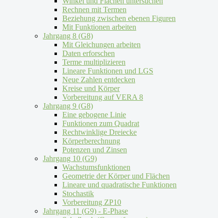
Winkel und Flächen untersuchen
Rechnen mit Termen
Beziehung zwischen ebenen Figuren
Mit Funktionen arbeiten
Jahrgang 8 (G8)
Mit Gleichungen arbeiten
Daten erforschen
Terme multiplizieren
Lineare Funktionen und LGS
Neue Zahlen entdecken
Kreise und Körper
Vorbereitung auf VERA 8
Jahrgang 9 (G8)
Eine gebogene Linie
Funktionen zum Quadrat
Rechtwinklige Dreiecke
Körperberechnung
Potenzen und Zinsen
Jahrgang 10 (G9)
Wachstumsfunktionen
Geometrie der Körper und Flächen
Lineare und quadratische Funktionen
Stochastik
Vorbereitung ZP10
Jahrgang 11 (G9) - E-Phase