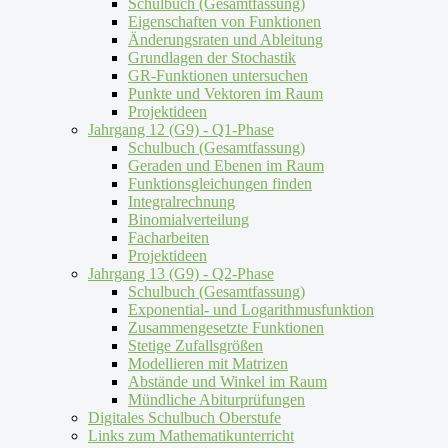
Schulbuch (Gesamtfassung)
Eigenschaften von Funktionen
Änderungsraten und Ableitung
Grundlagen der Stochastik
GR-Funktionen untersuchen
Punkte und Vektoren im Raum
Projektideen
Jahrgang 12 (G9) - Q1-Phase
Schulbuch (Gesamtfassung)
Geraden und Ebenen im Raum
Funktionsgleichungen finden
Integralrechnung
Binomialverteilung
Facharbeiten
Projektideen
Jahrgang 13 (G9) - Q2-Phase
Schulbuch (Gesamtfassung)
Exponential- und Logarithmusfunktion
Zusammengesetzte Funktionen
Stetige Zufallsgrößen
Modellieren mit Matrizen
Abstände und Winkel im Raum
Mündliche Abiturprüfungen
Digitales Schulbuch Oberstufe
Links zum Mathematikunterricht