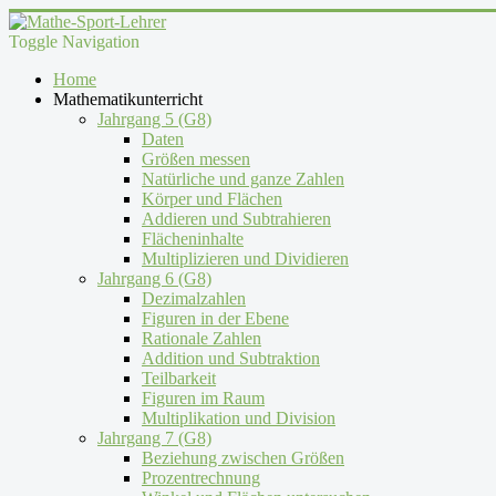
Toggle Navigation
Home
Mathematikunterricht
Jahrgang 5 (G8)
Daten
Größen messen
Natürliche und ganze Zahlen
Körper und Flächen
Addieren und Subtrahieren
Flächeninhalte
Multiplizieren und Dividieren
Jahrgang 6 (G8)
Dezimalzahlen
Figuren in der Ebene
Rationale Zahlen
Addition und Subtraktion
Teilbarkeit
Figuren im Raum
Multiplikation und Division
Jahrgang 7 (G8)
Beziehung zwischen Größen
Prozentrechnung