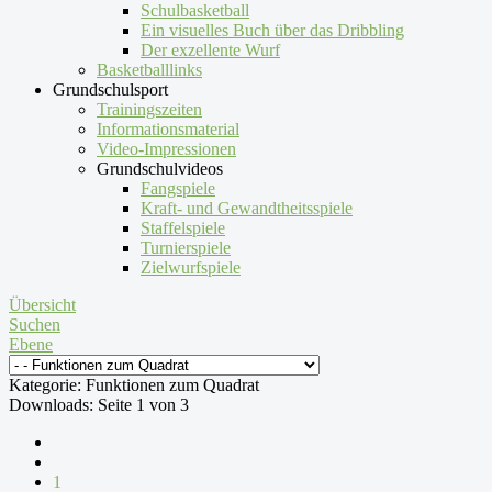
Schulbasketball
Ein visuelles Buch über das Dribbling
Der exzellente Wurf
Basketballlinks
Grundschulsport
Trainingszeiten
Informationsmaterial
Video-Impressionen
Grundschulvideos
Fangspiele
Kraft- und Gewandtheitsspiele
Staffelspiele
Turnierspiele
Zielwurfspiele
Übersicht
Suchen
Ebene
Kategorie: Funktionen zum Quadrat
Downloads: Seite 1 von 3
1