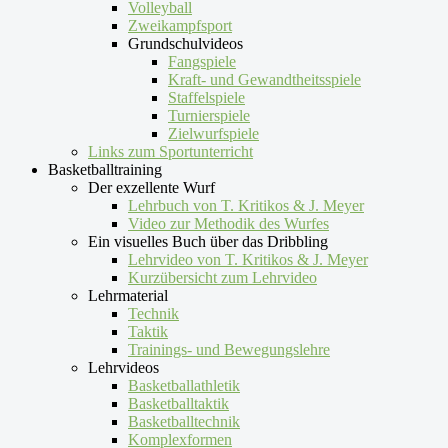
Volleyball
Zweikampfsport
Grundschulvideos
Fangspiele
Kraft- und Gewandtheitsspiele
Staffelspiele
Turnierspiele
Zielwurfspiele
Links zum Sportunterricht
Basketballtraining
Der exzellente Wurf
Lehrbuch von T. Kritikos & J. Meyer
Video zur Methodik des Wurfes
Ein visuelles Buch über das Dribbling
Lehrvideo von T. Kritikos & J. Meyer
Kurzübersicht zum Lehrvideo
Lehrmaterial
Technik
Taktik
Trainings- und Bewegungslehre
Lehrvideos
Basketballathletik
Basketballtaktik
Basketballtechnik
Komplexformen