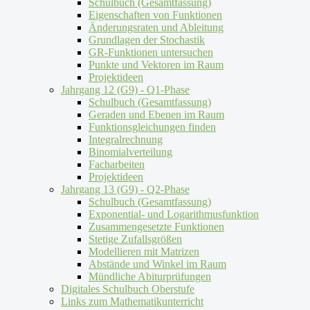
Schulbuch (Gesamtfassung)
Eigenschaften von Funktionen
Änderungsraten und Ableitung
Grundlagen der Stochastik
GR-Funktionen untersuchen
Punkte und Vektoren im Raum
Projektideen
Jahrgang 12 (G9) - Q1-Phase
Schulbuch (Gesamtfassung)
Geraden und Ebenen im Raum
Funktionsgleichungen finden
Integralrechnung
Binomialverteilung
Facharbeiten
Projektideen
Jahrgang 13 (G9) - Q2-Phase
Schulbuch (Gesamtfassung)
Exponential- und Logarithmusfunktion
Zusammengesetzte Funktionen
Stetige Zufallsgrößen
Modellieren mit Matrizen
Abstände und Winkel im Raum
Mündliche Abiturprüfungen
Digitales Schulbuch Oberstufe
Links zum Mathematikunterricht