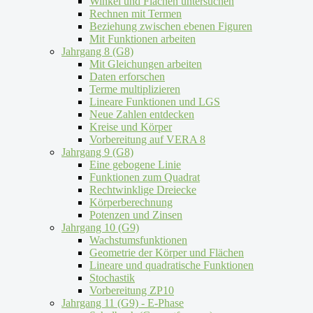
Winkel und Flächen untersuchen
Rechnen mit Termen
Beziehung zwischen ebenen Figuren
Mit Funktionen arbeiten
Jahrgang 8 (G8)
Mit Gleichungen arbeiten
Daten erforschen
Terme multiplizieren
Lineare Funktionen und LGS
Neue Zahlen entdecken
Kreise und Körper
Vorbereitung auf VERA 8
Jahrgang 9 (G8)
Eine gebogene Linie
Funktionen zum Quadrat
Rechtwinklige Dreiecke
Körperberechnung
Potenzen und Zinsen
Jahrgang 10 (G9)
Wachstumsfunktionen
Geometrie der Körper und Flächen
Lineare und quadratische Funktionen
Stochastik
Vorbereitung ZP10
Jahrgang 11 (G9) - E-Phase