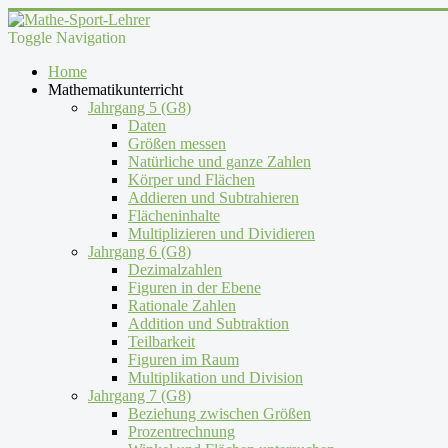
Toggle Navigation
Home
Mathematikunterricht
Jahrgang 5 (G8)
Daten
Größen messen
Natürliche und ganze Zahlen
Körper und Flächen
Addieren und Subtrahieren
Flächeninhalte
Multiplizieren und Dividieren
Jahrgang 6 (G8)
Dezimalzahlen
Figuren in der Ebene
Rationale Zahlen
Addition und Subtraktion
Teilbarkeit
Figuren im Raum
Multiplikation und Division
Jahrgang 7 (G8)
Beziehung zwischen Größen
Prozentrechnung