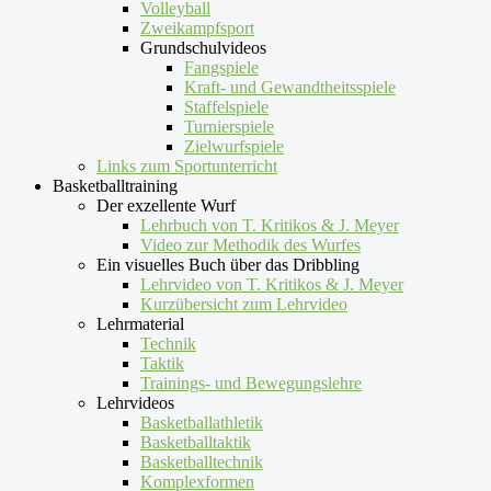
Volleyball
Zweikampfsport
Grundschulvideos
Fangspiele
Kraft- und Gewandtheitsspiele
Staffelspiele
Turnierspiele
Zielwurfspiele
Links zum Sportunterricht
Basketballtraining
Der exzellente Wurf
Lehrbuch von T. Kritikos & J. Meyer
Video zur Methodik des Wurfes
Ein visuelles Buch über das Dribbling
Lehrvideo von T. Kritikos & J. Meyer
Kurzübersicht zum Lehrvideo
Lehrmaterial
Technik
Taktik
Trainings- und Bewegungslehre
Lehrvideos
Basketballathletik
Basketballtaktik
Basketballtechnik
Komplexformen